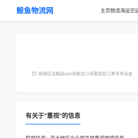
鲸鱼物流网
主页
物流
海运
空
综保区
北
精品
ups
快
航空公司
需求
前三季
半年
出省
有关于"重视"的信息