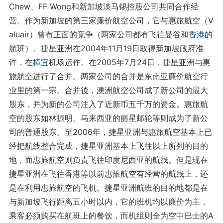
Chew、FF Wong和新加坡淡马锡控股公司共同合作经
营。作为新加坡的第三家廉价航空公司，它与惠旅航空（V
aluair）曾有正面的竞争（两家公司都有飞往曼谷和
香港
的
航班）。捷星亚洲在2004年11月19日取得新加坡政府准
许，在
樟宜
机场运作。在2005年7月24日，捷星亚洲与惠
旅航空进行了合并。两家公司的合并是东南亚廉价航空行
业里的第一宗。合并後，澳洲航空公司成了新公司的最大
股东，并为新的公司注入了近新币五千万的资金。惠旅航
空的股东如林振明、马来西亚的丽星邮轮等则成为了新公
司的普通股东。至2006年，捷星亚洲与惠旅航空基本上已
经把航线整合完成，捷星亚洲基本上飞往以上所列的目的
地，而惠旅航空则负责飞往印度尼西亚的航线。但是现在
捷星亚洲在飞往香港等以前惠旅航空有经营的航线上，还
是在利用惠旅航空的飞机。捷星亚洲航班的目的地都是在
与新加坡飞行距离五小时以内，它的班机均以廉价为主，
乘客必须购买在航班上的餐饮，而机组则全为空中巴士的A