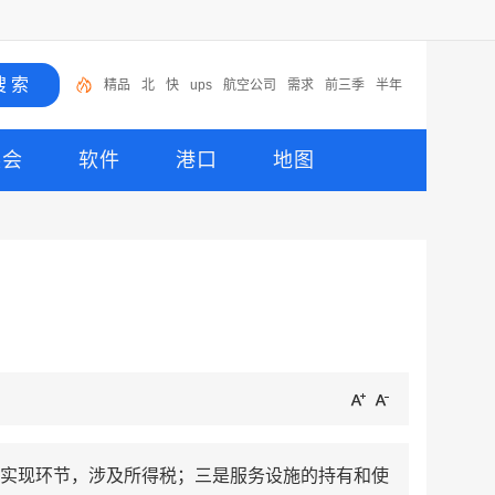
精品
北
快
ups
航空公司
需求
前三季
半年
出省
综保区
展会
软件
港口
地图
实现环节，涉及所得税；三是服务设施的持有和使