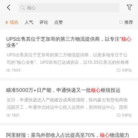
综合
人气
评论
点赞
推荐
UPS出售其位于芝加哥的第三方物流提供商，以专注“
核心
业务”
UPS出售其位于芝加哥的第三方物流提供商，以更多地专注于公
司的“核心业务”。UPS宣布已达成协议，以10.25亿美元的价格将
其Coyot
1503
0评论
瞄准5000万+日产能，申通快递又一批
核心
枢纽投运
近日，申通快递进入产能建设成果喷涌期，除内蒙古智慧电商物
流园开工，申通华北转运中心投入运营外，郑州转运中心、昆明
转运中心、青岛转运中心、沈阳转运中心也迎来搬迁运
1821
0评论
阿里财报：菜鸟外部收入占比提高至70%，
核心
物流能力