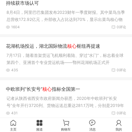
持续获市场认可
8月4日，阿里巴巴集团发布2023财年一季度财报。其中菜鸟当季
总营收172.92亿元，外部收入占比达到70%，显示出菜鸟核心物
流能力持续获得市场认可，高质量产业
1604
0评论
花湖机场投运，湖北国际物流
核心
枢纽再提速
7月17日，随着首架货运飞机顺利着陆、穿过“水门”，标志着全球
第四个、亚洲首个专业货运机场——鄂州花湖机场正式开
435
0评论
中欧班列“长安号”
核心
指标全国第一
记者从陕西省西安市政府新闻办获悉，2020年中欧班列“长安
号”全年开行3720列、货物运送总重达281.1万吨，分别是2019年
的1.7
431
0评论
主页
频道
购物车
消息
我的