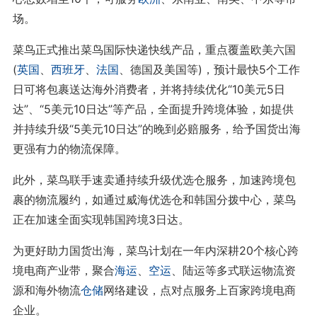
场。
菜鸟正式推出菜鸟国际快递快线产品，重点覆盖欧美六国
(
英国
、
西班牙
、
法国
、德国及美国等)，预计最快5个工作
日可将包裹送达海外消费者，并将持续优化“10美元5日
达”、“5美元10日达”等产品，全面提升跨境体验，如提供
并持续升级“5美元10日达”的晚到必赔服务，给予国货出海
更强有力的物流保障。
此外，菜鸟联手速卖通持续升级优选仓服务，加速跨境包
裹的物流履约，如通过威海优选仓和韩国分拨中心，菜鸟
正在加速全面实现韩国跨境3日达。
为更好助力国货出海，菜鸟计划在一年内深耕20个核心跨
境电商产业带，聚合
海运
、
空运
、陆运等多式联运物流资
源和海外物流
仓储
网络建设，点对点服务上百家跨境电商
企业。