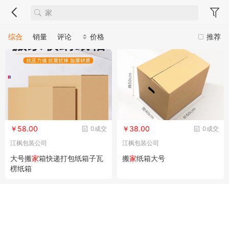
综合
销量
评论
价格
推荐
￥58.00
￥38.00
0成交
0成交
江枫包装公司
江枫包装公司
大号搬
家
箱快递打包纸箱子瓦
搬
家
纸箱大号
楞纸箱