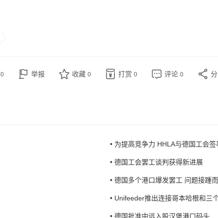
赞
举报
收藏
打赏
评论
0
0
0
0
• 为提高竞争力 HHLA与德国工会
• 德国工会罢工谈判获得新进展
• 德国多个港口爆发罢工 问题接踵而至..
• Unifeeder推出连接哥本哈根和
• 德国批准中远入股汉堡港口码头