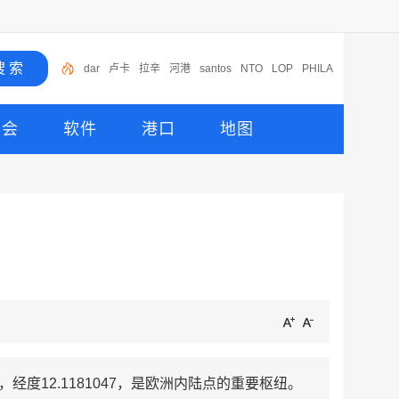
dar
卢卡
拉辛
河港
santos
NTO
LOP
PHILA
CABUC
LC
展会
软件
港口
地图
，经度12.1181047，是欧洲内陆点的重要枢纽。