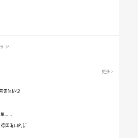
分享
26
更多
>
签署集体协议
....
三个德国港口的新