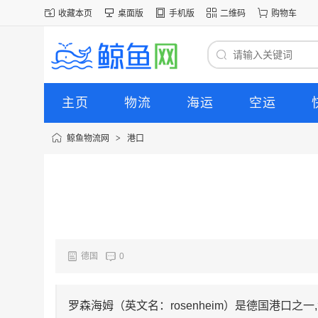
收藏本页
桌面版
手机版
二维码
购物车
主页
物流
海运
空运
鲸鱼物流网
>
港口
德国
0
罗森海姆（英文名：rosenheim）是德国港口之一