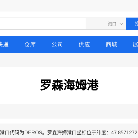
快递
仓库
公司
供应
商城
罗森海姆港
,港口代码为DEROS。罗森海姆港口坐标位于纬度：47.8571272