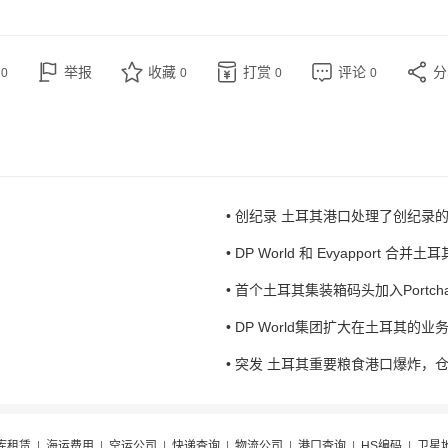
赞
举报
收藏
打赏
评论
0
0
0
0
• 创纪录 土耳其港口处理了创纪录的
• DP World 和 Evyapport 合并
• 首个土耳其集装箱码头加入Portchain
• DP World集团扩大在土耳其的业
• 突发 土耳其重要粮食港口爆炸，
库租赁
|
海运费用
|
空运公司
|
快递查询
|
物流公司
|
港口查询
|
HS编码
|
卫星