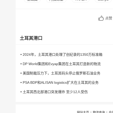
点
土耳其港口
• 2024年，土耳其港口处理了创纪录的1350万标准箱
• DP World集团和Evyap集团在土耳其打造新的物流
• 美国制裁压力下，土耳其码头停止俄罗斯石油业务
• PSA BDP和ALISAN logistics扩大在土耳其的业务
• 土耳其西北部港口突发爆炸 至少12人受伤
网站主页
|
物流查询
|
仓