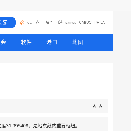
dar
卢卡
拉辛
河港
santos
CABUC
PHILA
NTO
LOP
LC
展会
软件
港口
地图
度31.995408，是地东线的重要枢纽。