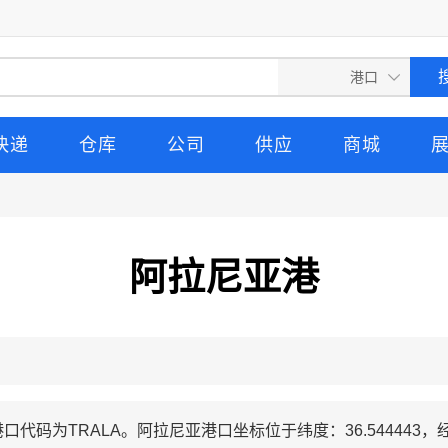
快递
仓库
公司
供应
商城
阿拉尼亚港
口代码为TRALA。阿拉尼亚港口坐标位于纬度：36.544443，经