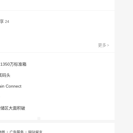
分享
24
更多
>
1350万标准箱
土耳其码头
 Connect
务
仓储区大面积破
地图
|
广告服务
|
网站留言