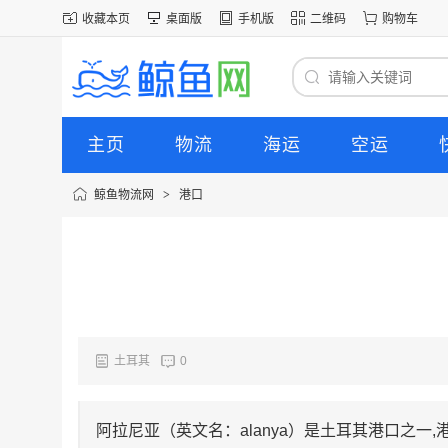
收藏本页
桌面版
手机版
二维码
购物车
主页
物流
海运
空运
鲸鱼物流网
>
港口
土耳其
0
阿拉尼亚（英文名：alanya）是土耳其港口之一,港