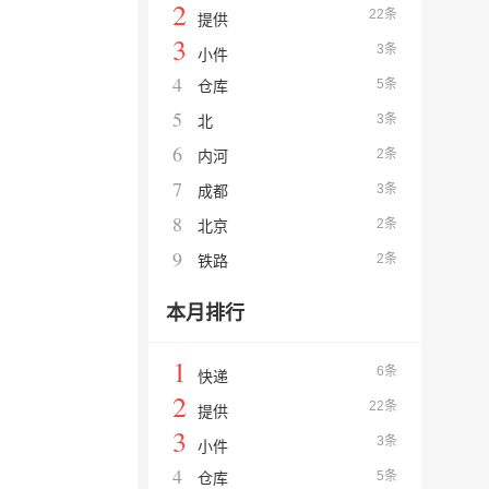
2
22条
提供
3
3条
小件
4
5条
仓库
5
3条
北
6
2条
内河
7
3条
成都
8
2条
北京
9
2条
铁路
本月排行
1
6条
快递
2
22条
提供
3
3条
小件
4
5条
仓库