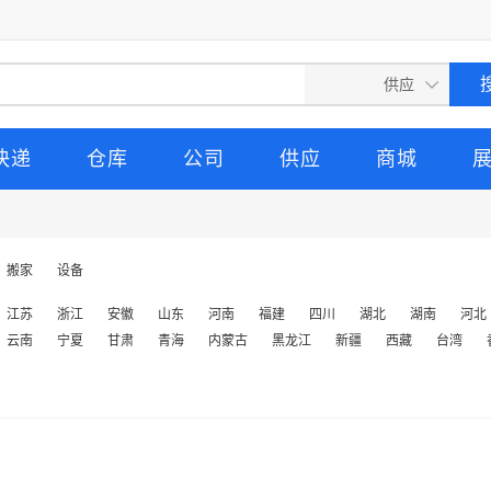
快递
仓库
公司
供应
商城
搬家
设备
江苏
浙江
安徽
山东
河南
福建
四川
湖北
湖南
河北
云南
宁夏
甘肃
青海
内蒙古
黑龙江
新疆
西藏
台湾