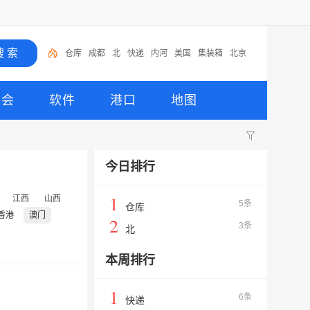
仓库
成都
北
快递
内河
美国
集装箱
北京
高标仓
提供
展会
软件
港口
地图
今日排行
1
江西
山西
5条
仓库
香港
澳门
2
3条
北
本周排行
1
6条
快递