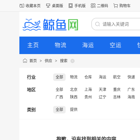
收藏本页
桌面版
手机版
二维码
购物车
主页
物流
海运
空运
首页
>
供应
>
搜索
行业
全部
物流
仓库
海运
航空
快递
地区
全部
北京
上海
天津
重庆
广东
广西
陕西
贵州
辽宁
吉林
海南
类别
全部
提供
抱歉，没有找到相关的内容