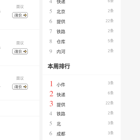
4
6条
快递
面议
5
2条
北京
6
6
22条
提供
7
2条
铁路
8
5条
仓库
面议
6
9
2条
内河
本周排行
面议
1
3条
小件
7
2
6条
快递
3
22条
提供
4
2条
铁路
5
3条
北
6
3条
成都