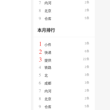
7
2条
内河
8
2条
北京
9
5条
仓库
本月排行
1
3条
小件
2
6条
快递
3
22条
提供
4
2条
铁路
5
3条
北
6
3条
成都
7
2条
内河
8
2条
北京
9
5条
仓库