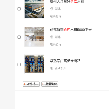
杭州大江东好
仓库
出租
湖北
电商仓库
成都新都
仓库
出租5000平米
湖北
电商仓库
常熟莘庄高标仓出租
浙江杭州