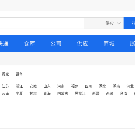
快递
仓库
公司
供应
商城
搬家
设备
江苏
浙江
安徽
山东
河南
福建
四川
湖北
湖南
河北
云南
宁夏
甘肃
青海
内蒙古
黑龙江
新疆
西藏
台湾