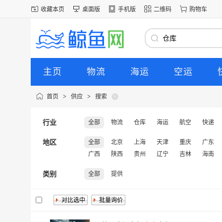
收藏本页
桌面版
手机版
二维码
购物车
主页
物流
海运
空运
首页
>
供应
>
搜索
行业
全部
物流
仓库
海运
航空
快递
地区
全部
北京
上海
天津
重庆
广东
广西
陕西
贵州
辽宁
吉林
海南
类别
全部
提供