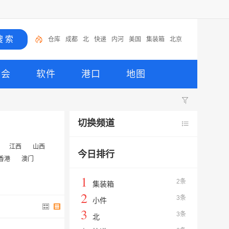
仓库
成都
北
快递
内河
美国
集装箱
北京
高标仓
提供
展会
软件
港口
地图
切换频道
江西
山西
今日排行
香港
澳门
1
2条
集装箱
2
3条
小件
3
3条
北