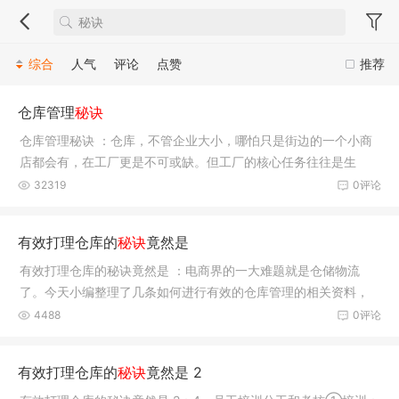
综合
人气
评论
点赞
推荐
仓库管理
秘诀
仓库管理秘诀 ：仓库，不管企业大小，哪怕只是街边的一个小商
店都会有，在工厂更是不可或缺。但工厂的核心任务往往是生
产，所以仓库往往被遗忘，那为什么企业的管理非要谈
32319
0评论
有效打理仓库的
秘诀
竟然是
有效打理仓库的秘诀竟然是 ：电商界的一大难题就是仓储物流
了。今天小编整理了几条如何进行有效的仓库管理的相关资料，
供大家参考！1、电商订单数据分析出库环节（包含分
4488
0评论
有效打理仓库的
秘诀
竟然是 2