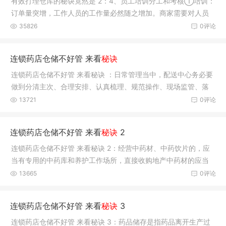
有效打理仓库的秘诀竟然是 2：4、员工培训分工和考核①培训：
订单量突增，工作人员的工作量必然随之增加。商家需要对人员
进行培训，包含安全教育和技能方面。②分工：根
35826
0评论
连锁药店仓储不好管 来看
秘诀
连锁药店仓储不好管 来看秘诀 ：日常管理当中，配送中心务必要
做到分清主次、合理安排、认真梳理、规范操作、现场监管、落
实考核等；否则，管理上可能会陷入混乱，给工作
13721
0评论
连锁药店仓储不好管 来看
秘诀
2
连锁药店仓储不好管 来看秘诀 2：经营中药材、中药饮片的，应
当有专用的中药库和养护工作场所，直接收购地产中药材的应当
设置中药样品室（柜）。经营冷藏、冷冻药品的，
13665
0评论
连锁药店仓储不好管 来看
秘诀
3
连锁药店仓储不好管 来看秘诀 3：药品储存是指药品离开生产过