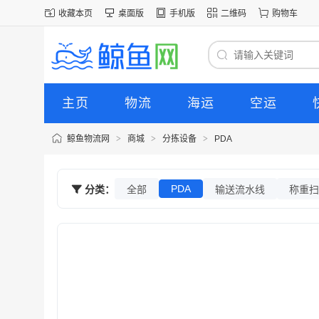
收藏本页
桌面版
手机版
二维码
购物车
主页
物流
海运
空运
鲸鱼物流网
>
商城
>
分拣设备
>
PDA
PDA
分类：
全部
输送流水线
称重扫