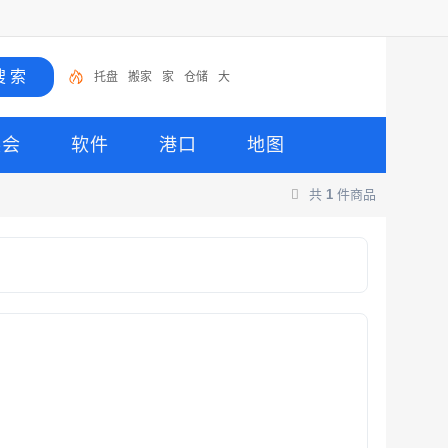
托盘
搬家
家
仓储
大
展会
软件
港口
地图
共
1
件商品