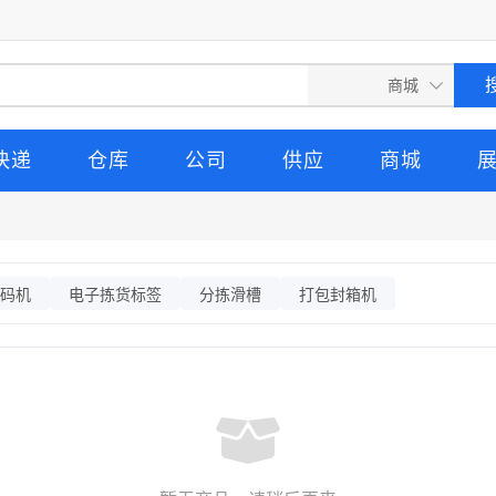
快递
仓库
公司
供应
商城
码机
电子拣货标签
分拣滑槽
打包封箱机