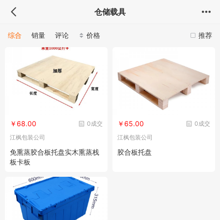
仓储载具
综合
销量
评论
价格
推荐
￥68.00
￥65.00
0成交
0成交
江枫包装公司
江枫包装公司
免熏蒸胶合板托盘实木熏蒸栈
胶合板托盘
板卡板