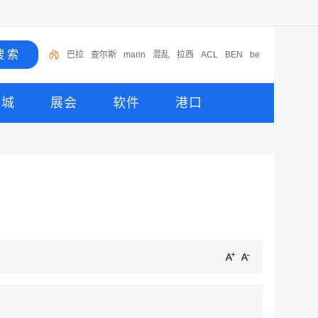
巴拉
查尔斯
marin
混乱
拉西
ACL
BEN
be
平静
PI
商城
展会
软件
港口