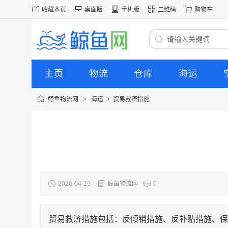
收藏本页
桌面版
手机版
二维码
购物车
主页
物流
仓库
海运
鲸鱼物流网
>
海运
>
贸易救济措施
地图
2020-04-19
鲸鱼物流网
0
贸易救济措施包括：反倾销措施、反补贴措施、保