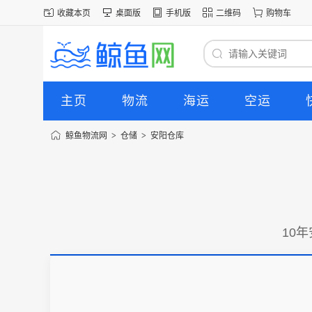
收藏本页
桌面版
手机版
二维码
购物车
主页
物流
海运
空运
鲸鱼物流网
>
仓储
>
安阳仓库
10年