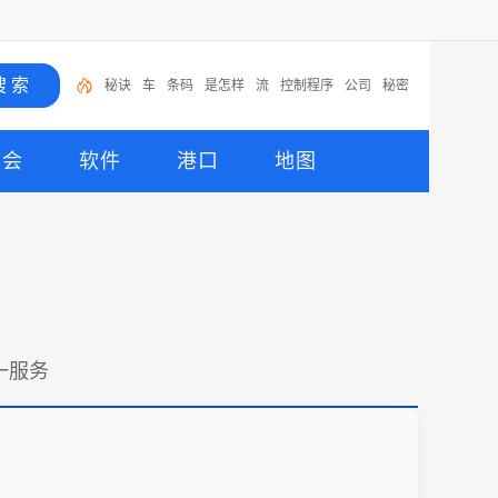
秘诀
车
条码
是怎样
流
控制程序
公司
秘密
货架
用好
展会
软件
港口
地图
对一服务